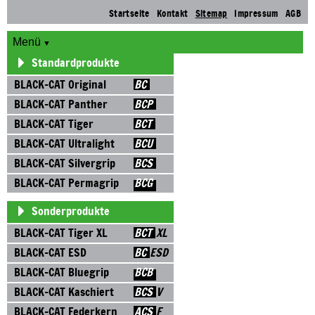
Nav
Startseite
Kontakt
Sitemap
Impressum
AGB
üb
Menü
Standardprodukte
Standardprodukte
BLACK-CAT Original
BLACK-CAT Original
BLACK-CAT Panther
BLACK-CAT Panther
BLACK-CAT Tiger
BLACK-CAT Tiger
BLACK-CAT Ultralight
BLACK-CAT Ultralight
BLACK-CAT Silvergrip
BLACK-CAT Silvergrip
BLACK-CAT Permagrip
BLACK-CAT Permagrip
Sonderprodukte
Sonderprodukte
BLACK-CAT Tiger XL
BLACK-CAT Tiger XL
BLACK-CAT ESD
BLACK-CAT ESD
BLACK-CAT Bluegrip
BLACK-CAT Bluegrip
BLACK-CAT Kaschiert
BLACK-CAT Kaschiert
BLACK-CAT Federkern
BLACK-CAT Federkern