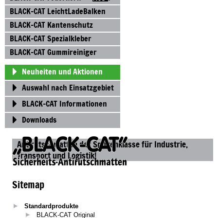
BLACK-CAT LeichtLadeBalken
BLACK-CAT LeichtLadeBalken
BLACK-CAT Kantenschutz
BLACK-CAT Kantenschutz
BLACK-CAT Spezialkleber
BLACK-CAT Spezialkleber
BLACK-CAT Gummireiniger
BLACK-CAT Gummireiniger
Neuheiten und Aktionen
Neuheiten und Aktionen
Auswahl nach Einsatzgebiet
Auswahl nach Einsatzgebiet
BLACK-CAT Informationen
BLACK-CAT Informationen
Downloads
Downloads
Antirutschmatten der Spitzenklasse für Industrie,
Transport und Logistik!
Sitemap
Standardprodukte
BLACK-CAT Original