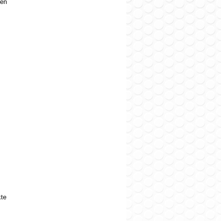
en
te